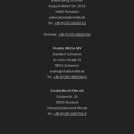
Babelsberg fx.center
August-Bebel-Str. 26-53
14482 Potsdam
video(at)studiomitte.de
Tel:
+49 (0)331-242621-02
Zentrale:
+49 (0)331-242621-00
Studio Mitte MV
Standort Schwerin
Dr.-Külz-Straße 14
19053 Schwerin
audio@studiomitte.de
Tel:
+49 (0)385-4893586-0
StudioNord Film eG
Grubenstr. 20
18055 Rostock
info(at)studionord-film.de
Tel:
+49 (0)381-2605758-0