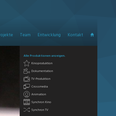
rojekte
Team
Entwicklung
Kontakt
Alle Produktionen anzeigen.
Kinoproduktion
Dokumentation
TV-Produktion
Crossmedia
Animation
Synchron Kino
Synchron TV