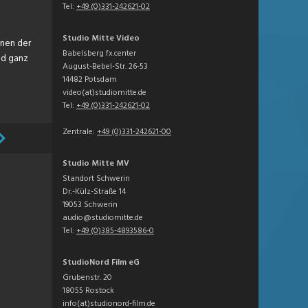
Tel:
+49 (0)331-242621-02
Studio Mitte Video
nnen der
Babelsberg fx.center
nd ganz
August-Bebel-Str. 26-53
14482 Potsdam
video(at)studiomitte.de
Tel:
+49 (0)331-242621-02
Zentrale:
+49 (0)331-242621-00
Studio Mitte MV
Standort Schwerin
Dr.-Külz-Straße 14
19053 Schwerin
audio@studiomitte.de
Tel:
+49 (0)385-4893586-0
StudioNord Film eG
Grubenstr. 20
18055 Rostock
info(at)studionord-film.de