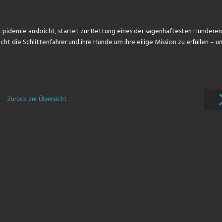
-Epidemie ausbricht, startet zur Rettung eines der sagenhaftesten Hundere
t die Schlittenfahrer und ihre Hunde um ihre eilige Mission zu erfüllen – u
Zurück zur Übersicht