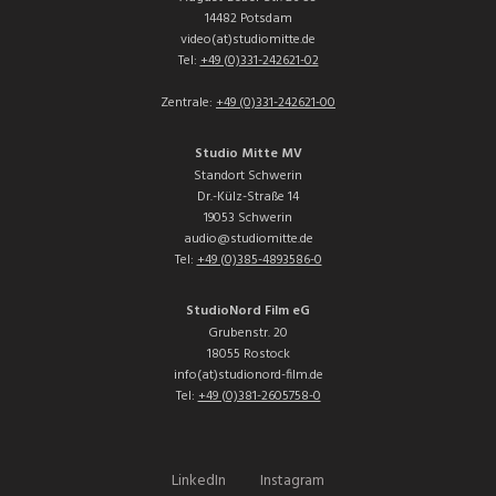
14482 Potsdam
video(at)studiomitte.de
Tel:
+49 (0)331-242621-02
Zentrale:
+49 (0)331-242621-00
Studio Mitte MV
Standort Schwerin
Dr.-Külz-Straße 14
19053 Schwerin
audio@studiomitte.de
Tel:
+49 (0)385-4893586-0
StudioNord Film eG
Grubenstr. 20
18055 Rostock
info(at)studionord-film.de
Tel:
+49 (0)381-2605758-0
LinkedIn
Instagram