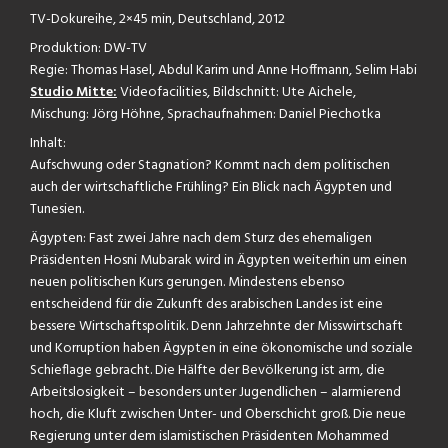
TV-Dokureihe, 2×45 min, Deutschland, 2012
Produktion: DW-TV
Regie: Thomas Hasel, Abdul Karim und Anne Hoffmann, Selim Habi
Studio Mitte:
Videofacilities, Bildschnitt: Ute Aichele,
Mischung: Jörg Höhne, Sprachaufnahmen: Daniel Piechotka
Inhalt:
Aufschwung oder Stagnation? Kommt nach dem politischen
auch der wirtschaftliche Frühling? Ein Blick nach Ägypten und
Tunesien.
Ägypten: Fast zwei Jahre nach dem Sturz des ehemaligen
Präsidenten Hosni Mubarak wird in Ägypten weiterhin um einen
neuen politischen Kurs gerungen. Mindestens ebenso
entscheidend für die Zukunft des arabischen Landes ist eine
bessere Wirtschaftspolitik. Denn Jahrzehnte der Misswirtschaft
und Korruption haben Ägypten in eine ökonomische und soziale
Schieflage gebracht. Die Hälfte der Bevölkerung ist arm, die
Arbeitslosigkeit – besonders unter Jugendlichen – alarmierend
hoch, die Kluft zwischen Unter- und Oberschicht groß. Die neue
Regierung unter dem islamistischen Präsidenten Mohammed