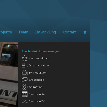
rojekte
Team
Entwicklung
Kontakt
Alle Produktionen anzeigen.
Kinoproduktion
Dokumentation
TV-Produktion
Crossmedia
Animation
Synchron Kino
Synchron TV