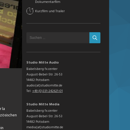
Dokumentarfilm
Kurzfilm und Trailer
Studio Mitte Audio
Babelsberg fx.center
August-Bebel-Str. 26-53
14482 Potsdam
audio(at)studiomitte.de
Tel:
+49 (0)331-242621-01
Studio Mitte Media
 la
Babelsberg fx.center
nzösischen
August-Bebel-Str. 26-53
14482 Potsdam
media(at)studiomitte.de
ein