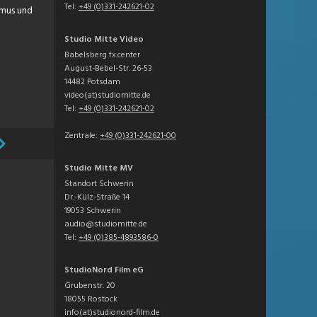
Tel:
+49 (0)331-242621-02
smus und
Studio Mitte Video
Babelsberg fx.center
August-Bebel-Str. 26-53
14482 Potsdam
video(at)studiomitte.de
Tel:
+49 (0)331-242621-02
Zentrale:
+49 (0)331-242621-00
Studio Mitte MV
Standort Schwerin
Dr.-Külz-Straße 14
19053 Schwerin
audio@studiomitte.de
Tel:
+49 (0)385-4893586-0
StudioNord Film eG
Grubenstr. 20
18055 Rostock
info(at)studionord-film.de