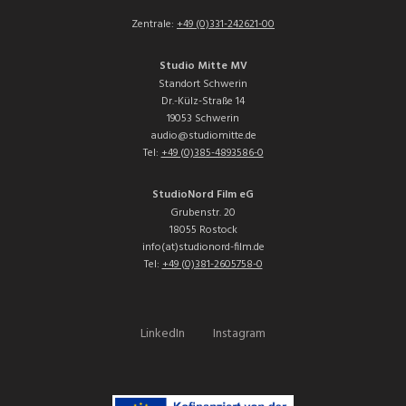
Zentrale:
+49 (0)331-242621-00
Studio Mitte MV
Standort Schwerin
Dr.-Külz-Straße 14
19053 Schwerin
audio@studiomitte.de
Tel:
+49 (0)385-4893586-0
StudioNord Film eG
Grubenstr. 20
18055 Rostock
info(at)studionord-film.de
Tel:
+49 (0)381-2605758-0
LinkedIn
Instagram