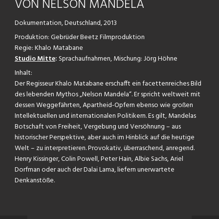
VON NELSON MANDELA
Dokumentation, Deutschland, 2013
Produktion: Gebrüder Beetz Filmproduktion
Regie: Khalo Matabane
Studio Mitte
:
Sprachaufnahmen, Mischung: Jörg Höhne
Inhalt:
Der Regisseur Khalo Matabane erschafft ein facettenreiches Bild
des lebenden Mythos „Nelson Mandela“. Er spricht weltweit mit
dessen Weggefährten, Apartheid-Opfern ebenso wie großen
Intellektuellen und internationalen Politikern. Es gilt, Mandelas
Botschaft von Freiheit, Vergebung und Versöhnung – aus
historischer Perspektive, aber auch im Hinblick auf die heutige
Welt – zu interpretieren. Provokativ, überraschend, anregend.
Henry Kissinger, Colin Powell, Peter Hain, Albie Sachs, Ariel
Dorfman oder auch der Dalai Lama, liefern unerwartete
Denkanstöße.