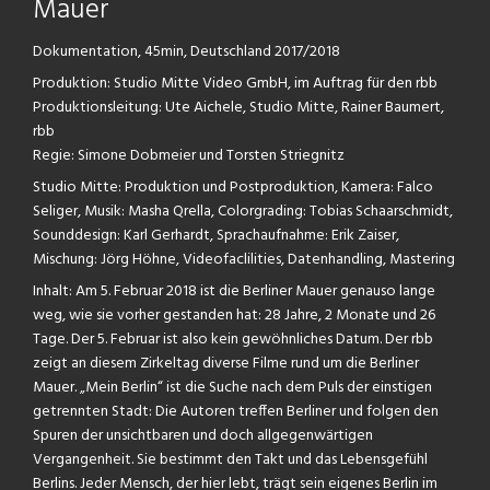
Mauer
Dokumentation, 45min, Deutschland 2017/2018
Produktion: Studio Mitte Video GmbH, im Auftrag für den rbb
Produktionsleitung: Ute Aichele, Studio Mitte, Rainer Baumert,
rbb
Regie: Simone Dobmeier und Torsten Striegnitz
Studio Mitte: Produktion und Postproduktion, Kamera: Falco
Seliger, Musik: Masha Qrella, Colorgrading: Tobias Schaarschmidt,
Sounddesign: Karl Gerhardt, Sprachaufnahme: Erik Zaiser,
Mischung: Jörg Höhne, Videofaclilities, Datenhandling, Mastering
Inhalt: Am 5. Februar 2018 ist die Berliner Mauer genauso lange
weg, wie sie vorher gestanden hat: 28 Jahre, 2 Monate und 26
Tage. Der 5. Februar ist also kein gewöhnliches Datum. Der rbb
zeigt an diesem Zirkeltag diverse Filme rund um die Berliner
Mauer. „Mein Berlin“ ist die Suche nach dem Puls der einstigen
getrennten Stadt: Die Autoren treffen Berliner und folgen den
Spuren der unsichtbaren und doch allgegenwärtigen
Vergangenheit. Sie bestimmt den Takt und das Lebensgefühl
Berlins. Jeder Mensch, der hier lebt, trägt sein eigenes Berlin im