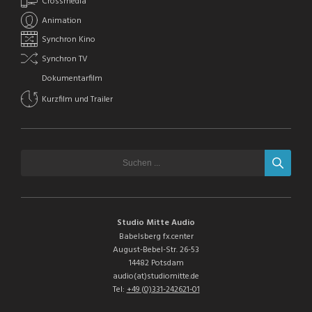
Crossmedia
Animation
Synchron Kino
Synchron TV
Dokumentarfilm
Kurzfilm und Trailer
Studio Mitte Audio
Babelsberg fx.center
August-Bebel-Str. 26-53
14482 Potsdam
audio(at)studiomitte.de
Tel:
+49 (0)331-242621-01