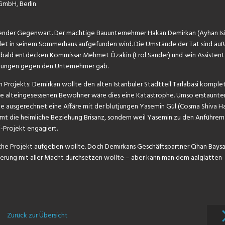
 GmbH, Berlin
ierender Gegenwart. Der mächtige Bauunternehmer Hakan Demirkan (Ayhan Is
det in seinem Sommerhaus aufgefunden wird. Die Umstände der Tat sind äuß
 bald entdecken Kommissar Mehmet Özakin (Erol Sander) und sein Assisten
rohungen gegen den Unternehmer gab.
n Projekts: Demirkan wollte den alten Istanbuler Stadtteil Tarlabasi komple
die alteingesessenen Bewohner wäre dies eine Katastrophe. Umso erstaunter
rige ausgerechnet eine Affäre mit der blutjungen Yasemin Gül (Cosma Shiva H
t die heimliche Beziehung Brisanz, sondern weil Yasemin zu den Anführern
i-Projekt engagiert.
che Projekt aufgeben wollte. Doch Demirkans Geschäftspartner Cihan Baysa
nierung mit aller Macht durchsetzen wollte – aber kann man dem aalglatten
Zurück zur Übersicht