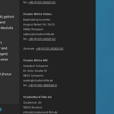
Tel:
+49 (0)331-242621-02
Studio Mitte Video
ik) gehört
Babelsberg fx.center
erst
August-Bebel-Str. 26-53
t Mustafa
14482 Potsdam
video(at)studiomitte.de
Tel:
+49 (0)331-242621-02
tt
 sind
Zentrale:
+49 (0)331-242621-00
agen)
 einer
Studio Mitte MV
Standort Schwerin
Dr.-Külz-Straße 14
l (Peter
19053 Schwerin
audio@studiomitte.de
Tel:
+49 (0)385-4893586-0
StudioNord Film eG
Grubenstr. 20
18055 Rostock
info(at)studionord-film.de