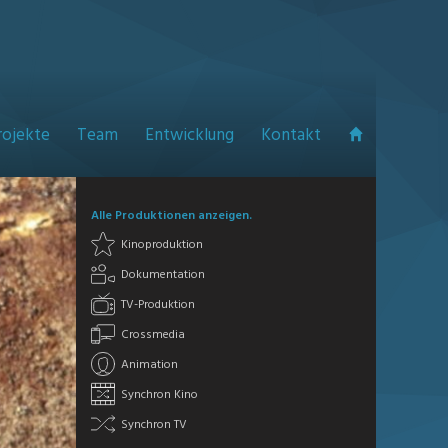
rojekte
Team
Entwicklung
Kontakt
Alle Produktionen anzeigen.
Kinoproduktion
Dokumentation
TV-Produktion
Crossmedia
Animation
Synchron Kino
Synchron TV