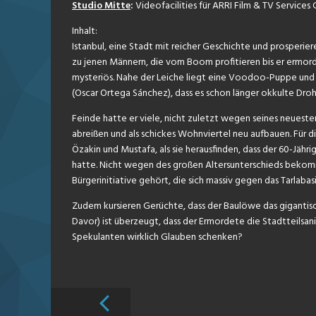
Studio Mitte
:
Videofacilities für ARRI Film & TV Services
Inhalt:
Istanbul, eine Stadt mit reicher Geschichte und prosper
zu jenen Männern, die vom Boom profitieren bis er ermor
mysteriös. Nahe der Leiche liegt eine Voodoo-Puppe und
(Oscar Ortega Sánchez), dass es schon länger okkulte D
Feinde hatte er viele, nicht zuletzt wegen seines neueste
abreißen und als schickes Wohnviertel neu aufbauen. Für 
Özakin und Mustafa, als sie herausfinden, dass der 60-Jäh
hatte. Nicht wegen des großen Altersunterschieds bekomm
Bürgerinitiative gehört, die sich massiv gegen das Tarlabas
Zudem kursieren Gerüchte, dass der Baulöwe das gigantis
Davor) ist überzeugt, dass der Ermordete die Stadtteilsa
Spekulanten wirklich Glauben schenken?