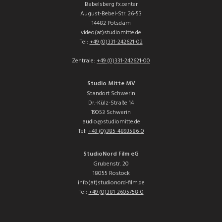
Babelsberg fx.center
August-Bebel-Str. 26-53
14482 Potsdam
video(at)studiomitte.de
Tel:
+49 (0)331-242621-02
Zentrale:
+49 (0)331-242621-00
Studio Mitte MV
Standort Schwerin
Dr.-Külz-Straße 14
19053 Schwerin
audio@studiomitte.de
Tel:
+49 (0)385-4893586-0
StudioNord Film eG
Grubenstr. 20
18055 Rostock
info(at)studionord-film.de
Tel:
+49 (0)381-2605758-0