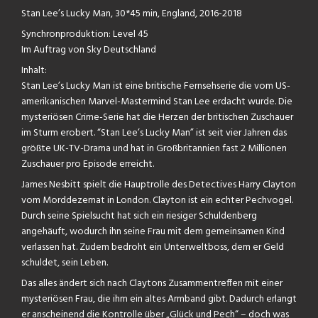
Stan Lee’s Lucky Man, 30*45 min, England, 2016-2018
Synchronproduktion: Level 45
Im Auftrag von Sky Deutschland
Inhalt:
Stan Lee’s Lucky Man ist eine britische Fernsehserie die vom US-
amerikanischen Marvel-Mastermind Stan Lee erdacht wurde. Die
mysteriösen Crime-Serie hat die Herzen der britischen Zuschauer
im Sturm erobert. “Stan Lee’s Lucky Man” ist seit vier Jahren das
größte UK-TV-Drama und hat in Großbritannien fast 2 Millionen
Zuschauer pro Episode erreicht.
James Nesbitt spielt die Hauptrolle des Detectives Harry Clayton
vom Morddezernat in London. Clayton ist ein echter Pechvogel.
Durch seine Spielsucht hat sich ein riesiger Schuldenberg
angehäuft, wodurch ihn seine Frau mit dem gemeinsamen Kind
verlassen hat. Zudem bedroht ein Unterweltboss, dem er Geld
schuldet, sein Leben.
Das alles ändert sich nach Claytons Zusammentreffen mit einer
mysteriösen Frau, die ihm ein altes Armband gibt. Dadurch erlangt
er anscheinend die Kontrolle über „Glück und Pech“ – doch was