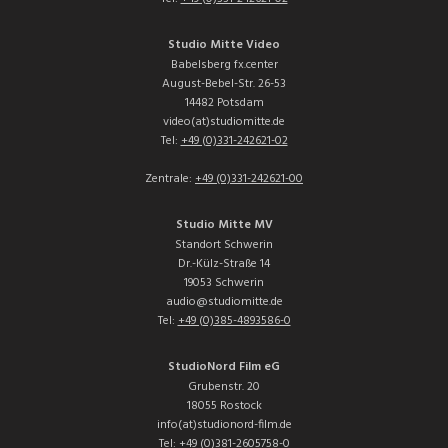
Studio Mitte Video
Babelsberg fx.center
August-Bebel-Str. 26-53
14482 Potsdam
video(at)studiomitte.de
Tel:
+49 (0)331-242621-02
Zentrale:
+49 (0)331-242621-00
Studio Mitte MV
Standort Schwerin
Dr.-Külz-Straße 14
19053 Schwerin
audio@studiomitte.de
Tel:
+49 (0)385-4893586-0
StudioNord Film eG
Grubenstr. 20
18055 Rostock
info(at)studionord-film.de
Tel:
+49 (0)381-2605758-0