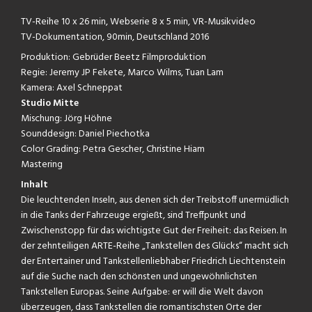
TV-Reihe 10 x 26 min, Webserie 8 x 5 min, VR-Musikvideo
TV-Dokumentation, 90min, Deutschland 2016
Produktion: Gebrüder Beetz Filmproduktion
Regie: Jeremy JP Fekete, Marco Wilms, Tuan Lam
Kamera: Axel Schneppat
Studio Mitte
Mischung: Jörg Höhne
Sounddesign: Daniel Piechotka
Color Grading: Petra Gescher, Christine Hiam
Mastering
Inhalt
Die leuchtenden Inseln, aus denen sich der Treibstoff unermüdlich
in die Tanks der Fahrzeuge ergießt, sind Treffpunkt und
Zwischenstopp für das wichtigste Gut der Freiheit: das Reisen. In
der zehnteiligen ARTE-Reihe „Tankstellen des Glücks“ macht sich
der Entertainer und Tankstellenliebhaber Friedrich Liechtenstein
auf die Suche nach den schönsten und ungewöhnlichsten
Tankstellen Europas. Seine Aufgabe: er will die Welt davon
überzeugen, dass Tankstellen die romantischsten Orte der