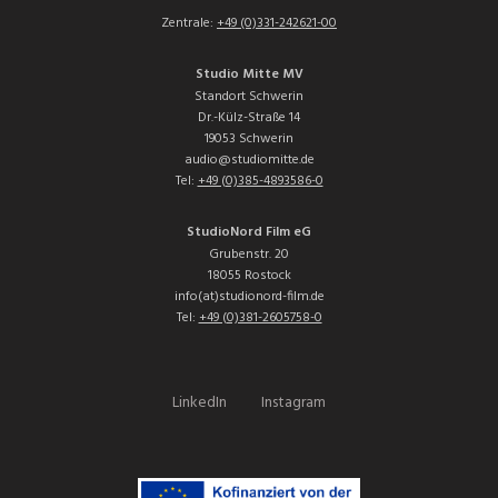
Zentrale:
+49 (0)331-242621-00
Studio Mitte MV
Standort Schwerin
Dr.-Külz-Straße 14
19053 Schwerin
audio@studiomitte.de
Tel:
+49 (0)385-4893586-0
StudioNord Film eG
Grubenstr. 20
18055 Rostock
info(at)studionord-film.de
Tel:
+49 (0)381-2605758-0
LinkedIn
Instagram