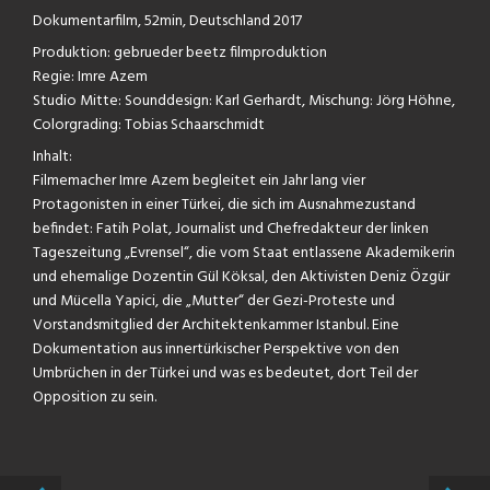
Dokumentarfilm, 52min, Deutschland 2017
Produktion: gebrueder beetz filmproduktion
Regie: Imre Azem
Studio Mitte: Sounddesign: Karl Gerhardt, Mischung: Jörg Höhne,
Colorgrading: Tobias Schaarschmidt
Inhalt:
Filmemacher Imre Azem begleitet ein Jahr lang vier
Protagonisten in einer Türkei, die sich im Ausnahmezustand
befindet: Fatih Polat, Journalist und Chefredakteur der linken
Tageszeitung „Evrensel“, die vom Staat entlassene Akademikerin
und ehemalige Dozentin Gül Köksal, den Aktivisten Deniz Özgür
und Mücella Yapici, die „Mutter“ der Gezi-Proteste und
Vorstandsmitglied der Architektenkammer Istanbul. Eine
Dokumentation aus innertürkischer Perspektive von den
Umbrüchen in der Türkei und was es bedeutet, dort Teil der
Opposition zu sein.