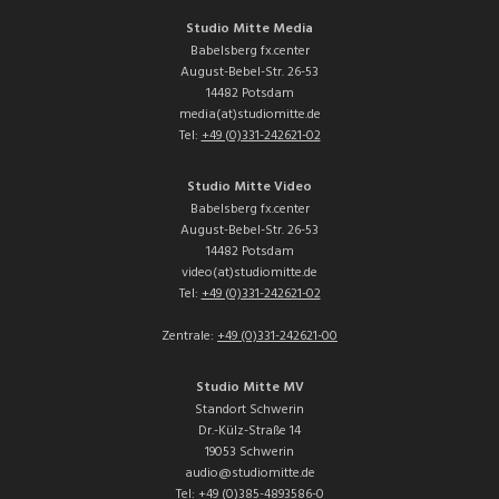
Studio Mitte Media
Babelsberg fx.center
August-Bebel-Str. 26-53
14482 Potsdam
media(at)studiomitte.de
Tel:
+49 (0)331-242621-02
Studio Mitte Video
Babelsberg fx.center
August-Bebel-Str. 26-53
14482 Potsdam
video(at)studiomitte.de
Tel:
+49 (0)331-242621-02
Zentrale:
+49 (0)331-242621-00
Studio Mitte MV
Standort Schwerin
Dr.-Külz-Straße 14
19053 Schwerin
audio@studiomitte.de
Tel:
+49 (0)385-4893586-0