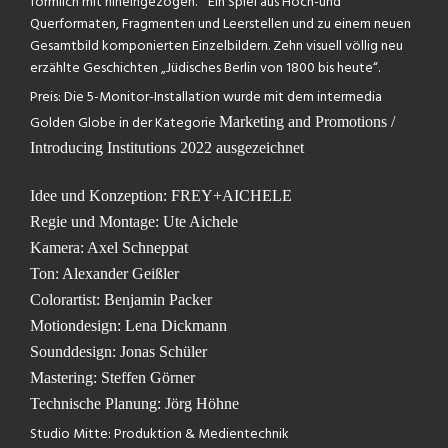
förmlich mit hineingezogen. Ein Spiel aus Hoch-und
Querformaten, Fragmenten und Leerstellen und zu einem neuen
Gesamtbild komponierten Einzelbildern. Zehn visuell völlig neu
erzählte Geschichten „Jüdisches Berlin von 1800 bis heute“.
Preis: Die 5-Monitor-Installation wurde mit dem intermedia
Golden Globe in der Kategorie
Marketing and Promotions /
Introducing Institutions
2022 ausgezeichnet
Idee und Konzeption:
FREY+AICHELE
Regie und Montage:
Ute Aichele
Kamera:
Axel Schneppat
Ton:
Alexander Geißler
Colorartist:
Benjamin Packer
Motiondesign:
Lena Dickmann
Sounddesign:
Jonas Schüler
Mastering: Steffen Görner
Technische Planung: Jörg Höhne
Studio Mitte: Produktion & Medientechnik