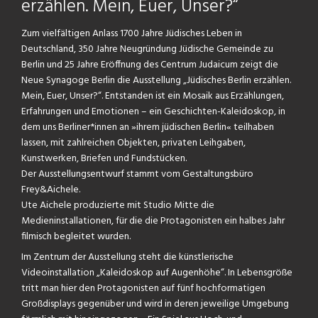
erzählen. Mein, Euer, Unser?“
Zum vielfältigen Anlass 1700 Jahre Jüdisches Leben in
Deutschland, 350 Jahre Neugründung Jüdische Gemeinde zu
Berlin und 25 Jahre Eröffnung des Centrum Judaicum zeigt die
Neue Synagoge Berlin die Ausstellung „Jüdisches Berlin erzählen.
Mein, Euer, Unser?“. Entstanden ist ein Mosaik aus Erzählungen,
Erfahrungen und Emotionen – ein Geschichten-Kaleidoskop, in
dem uns Berliner*innen an »ihrem jüdischen Berlin« teilhaben
lassen, mit zahlreichen Objekten, privaten Leihgaben,
Kunstwerken, Briefen und Fundstücken.
Der Ausstellungsentwurf stammt vom Gestaltungsbüro
Frey&Aichele.
Ute Aichele produzierte mit Studio Mitte die
Medieninstallationen, für die die Protagonisten ein halbes Jahr
filmisch begleitet wurden.
Im Zentrum der Ausstellung steht die künstlerische
Videoinstallation „Kaleidoskop auf Augenhöhe“. In Lebensgröße
tritt man hier den Protagonisten auf fünf hochformatigen
Großdisplays gegenüber und wird in deren jeweilige Umgebung