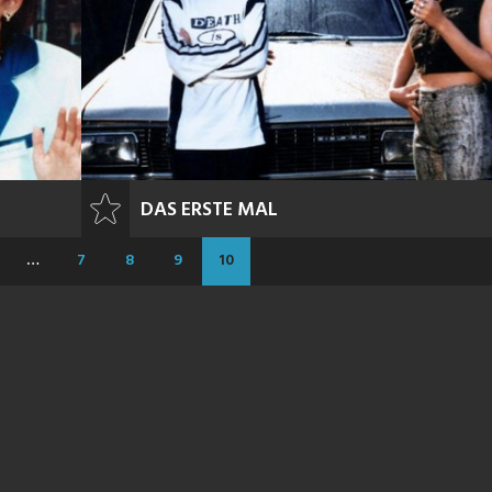
DAS ERSTE MAL
…
7
8
9
10