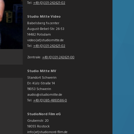
Tel:
+49 (0)331-242621-02
Studio Mitte Video
Babelsberg fx.center
August-Bebel-Str. 26-53
14482 Potsdam
video(at)studiomitte.de
Tel:
+49 (0)331-242621-02
Zentrale:
+49 (0)331-242621-00
Studio Mitte MV
Standort Schwerin
Dr.-Külz-Straße 14
19053 Schwerin
audio@studiomitte.de
Tel:
+49 (0)385-4893586-0
StudioNord Film eG
Grubenstr. 20
18055 Rostock
info(at)studionord-film.de