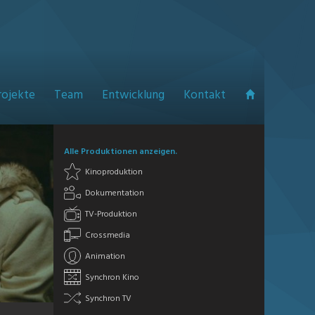
rojekte
Team
Entwicklung
Kontakt
Alle Produktionen anzeigen.
Kinoproduktion
Dokumentation
TV-Produktion
Crossmedia
Animation
Synchron Kino
Synchron TV