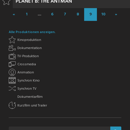
PLANET B: THE ANTMAN
«
1
…
6
7
8
9
10
»
Alle Produktionen anzeigen.
Kinoproduktion
Dokumentation
TV-Produktion
Crossmedia
Animation
Synchron Kino
Synchron TV
Dokumentarfilm
Kurzfilm und Trailer