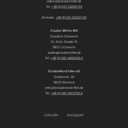
video(at)studiomitte.de
Tel:
+49 (0)331-242621-02
Zentrale:
+49 (0)331-242621-00
Studio Mitte MV
Standort Schwerin
Dr.-Külz-Straße 14
19053 Schwerin
audio@studiomitte.de
Tel:
+49 (0)385-4893586-0
StudioNord Film eG
Grubenstr. 20
18055 Rostock
info(at)studionord-film.de
Tel:
+49 (0)381-2605758-0
LinkedIn
Instagram