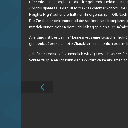
Die Serie Ja’mie begleitet die titelgebende Heldin Ja’mie
Abschlussjahres auf der Hillford Girls Grammar School. Die
Heights High“ auf und erhält nun ihr eigenes Spin-Off. Nach
Die Zuschauer bekommen all die schönen und komplizierte
mit sich bringt. Neben dem Schulalltag spielen auch Ja’mie
Allerdings ist bei „Ja’mie“ keineswegs eine typische High-
gnadenlos überzeichnete Charaktere und herrlich politisc
„Ich finde Teenie-Girls unendlich witzig. Deshalb war es fü
Schule zu spielen. Ich kann den TV-Start kaum erwarten&qu