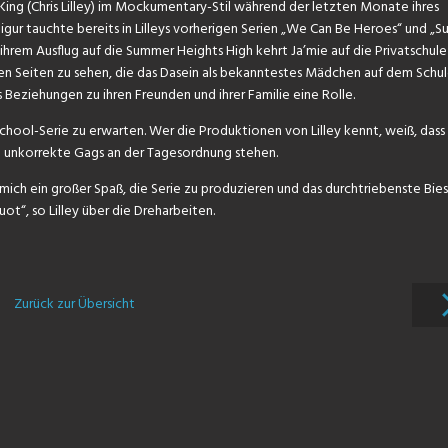
 King (Chris Lilley) im Mockumentary-Stil während der letzten Monate ihres
 Figur tauchte bereits in Lilleys vorherigen Serien „We Can Be Heroes“ und „
 ihrem Ausflug auf die Summer Heights High kehrt Ja’mie auf die Privatschule
n Seiten zu sehen, die das Dasein als bekanntestes Mädchen auf dem Schu
s Beziehungen zu ihren Freunden und ihrer Familie eine Rolle.
School-Serie zu erwarten. Wer die Produktionen von Lilley kennt, weiß, dass
h unkorrekte Gags an der Tagesordnung stehen.
r mich ein großer Spaß, die Serie zu produzieren und das durchtriebenste Bies
ot“, so Lilley über die Dreharbeiten.
Zurück zur Übersicht