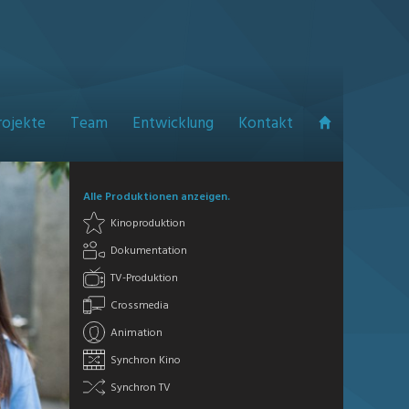
rojekte
Team
Entwicklung
Kontakt
Alle Produktionen anzeigen.
Kinoproduktion
Dokumentation
TV-Produktion
Crossmedia
Animation
Synchron Kino
Synchron TV