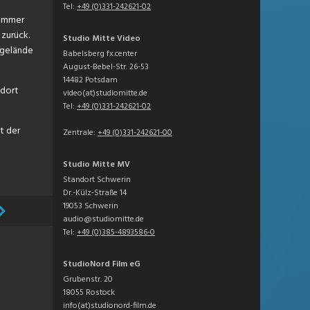
Tel:
+49 (0)331-242621-02
Summer
 zurück.
Studio Mitte Video
lgelände
Babelsberg fx.center
August-Bebel-Str. 26-53
14482 Potsdam
 dort
video(at)studiomitte.de
Tel:
+49 (0)331-242621-02
t der
Zentrale:
+49 (0)331-242621-00
Studio Mitte MV
Standort Schwerin
Dr.-Külz-Straße 14
19053 Schwerin
audio@studiomitte.de
Tel:
+49 (0)385-4893586-0
StudioNord Film eG
Grubenstr. 20
18055 Rostock
info(at)studionord-film.de