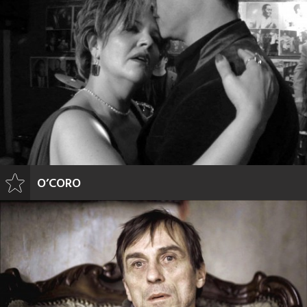
O’CORO