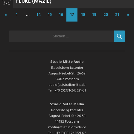
FLUKE (MAZIL)
«
1
…
14
15
16
17
18
19
20
21
»
Studio Mitte Audio
Babelsberg fx.center
August-Bebel-Str. 26-53
14482 Potsdam
audio(at)studiomitte.de
Tel:
+49 (0)331-242621-01
Studio Mitte Media
Babelsberg fx.center
August-Bebel-Str. 26-53
14482 Potsdam
media(at)studiomitte.de
Tel:
+49 (0)331-242621-02