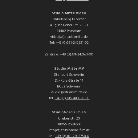
Studio Mitte Video
Babelsberg fx.center
August-Bebel-Str. 26-53
14482 Potsdam
video(at)studiomitte.de
Tel:
+49 (0)331-242621-02
Zentrale:
+49 (0)331-242621-00
Studio Mitte MV
Standort Schwerin
Dr.-Külz-Straße 14
19053 Schwerin
audio@studiomitte.de
Tel:
+49 (0)385-4893586-0
StudioNord Film eG
Grubenstr. 20
18055 Rostock
info(at)studionord-film.de
Tel:
+49 (0)381-2605758-0